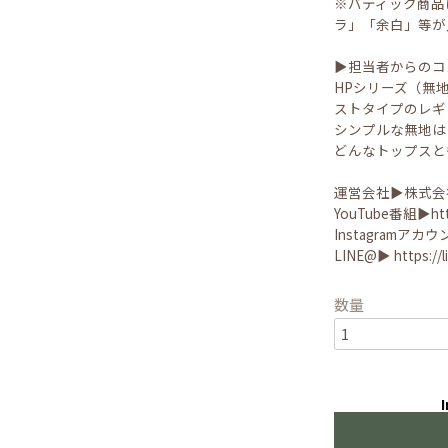
※バティック商品
ラ」「余白」等が
▶︎担当者からの
HPシリーズ（無地
ストタイプのレギ
シンプルな無地は
どんなトップスと
運営会社▶︎株式会社
YouTube番組▶︎
ht
Instagramアカウ
LINE@▶︎
https://
数量
I