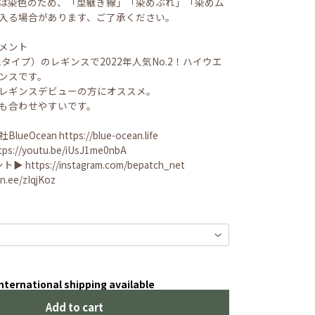
は染色のため、「型継ぎ線」「染めぶれ」「染めム
入る場合があります、ご了承ください。
コメント
タイプ）のレギンスで2022年人気No.2！ハイウエ
ンスです。
レギンスデビューの方にオススメ。
も合わせやすいです。
BlueOcean
https://blue-ocean.life
tps://youtu.be/iUsJ1me0nbA
ント▶︎
https://instagram.com/bepatch_net
lin.ee/zIqjKoz
nternational shipping available
Add to cart