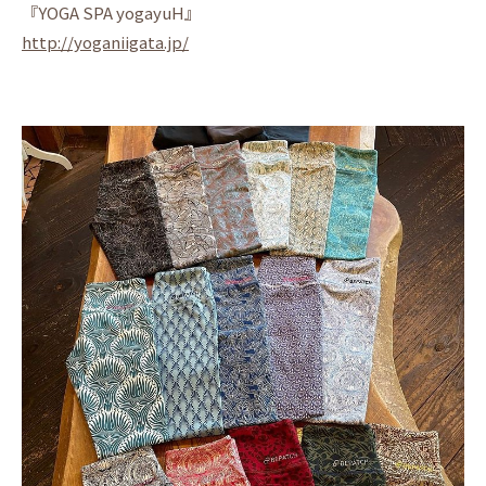
『YOGA SPA yogayuH』
http://yoganiigata.jp/