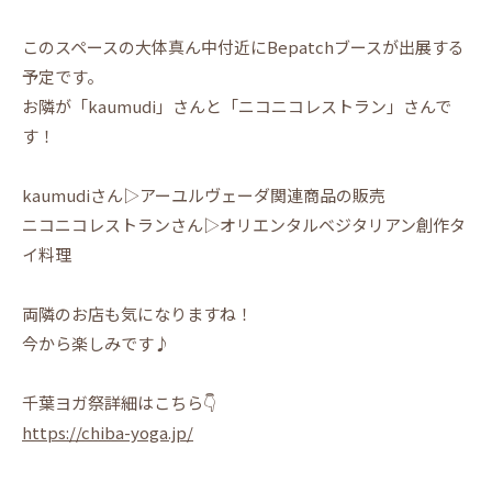
このスペースの大体真ん中付近にBepatchブースが出展する
予定です。
お隣が「kaumudi」さんと「ニコニコレストラン」さんで
す！
kaumudiさん▷アーユルヴェーダ関連商品の販売
ニコニコレストランさん▷オリエンタルベジタリアン創作タ
イ料理
両隣のお店も気になりますね！
今から楽しみです♪
千葉ヨガ祭詳細はこちら👇
https://chiba-yoga.jp/